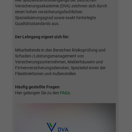
Alle Spezialistenstudiengänge der Deutschen
generierte ID, für die historische
Zweck
Laufzeit
2 Jahre
Versicherungsakademie (DVA) zeichnen sich durch
Speicherung Ihrer vorgenommen
einen hohen versicherungsfachlichen
Einstellungen, falls der Webseiten-Betreiber
Spezialisierungsgrad sowie exakt hinterlegte
Sammelt Daten dazu, wie oft ein Benutzer
dies eingestellt hat.
Qualitätsstandards aus.
eine Website besucht hat, sowie Daten für
Zweck
den ersten und letzten Besuch. Von Google
Der Lehrgang eignet sich für:
Analytics verwendet.
Name
fe_typo3_user
Mitarbeitende in den Bereichen Risikoprüfung und
Anbieter
BWV Rhein-Main
Schaden-/Leistungsmanagement von
Name
_gid
Versicherungsunternehmen, Maklerhäusern und
Laufzeit
Sitzungsende
Firmenversicherungsdiensten, Spezialist:innen der
Anbieter
Google Analytics
Filialdirektionen und Außenstellen
Speicherung der Benutzer-ID bei
Zweck
Laufzeit
1 Tag
Anmeldung über den Webseiten-Login .
Häufig gestellte Fragen
Hier gelangen Sie zu den
FAQs
.
Registriert eine eindeutige ID, die verwendet
Zweck
wird, um statistische Daten dazu, wie der
Besucher die Website nutzt, zu generieren.