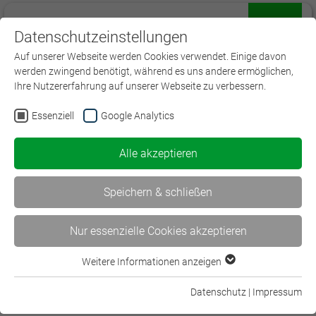
Datenschutzeinstellungen
Menü
Auf unserer Webseite werden Cookies verwendet. Einige davon
werden zwingend benötigt, während es uns andere ermöglichen,
Ihre Nutzererfahrung auf unserer Webseite zu verbessern.
Essenziell
Google Analytics
Alle akzeptieren
Speichern & schließen
Nur essenzielle Cookies akzeptieren
Haftpflicht Underwriter (DVA)
Weitere Informationen anzeigen
Essenziell
Branchenspezifische Haftungsmodelle im privaten und
gewerblichen Bereich
Essenzielle Cookies werden für grundlegende Funktionen der
Datenschutz
|
Impressum
Webseite benötigt. Dadurch ist gewährleistet, dass die