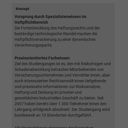
Webseite einwandfrei funktioniert.
Konzept
Name
Cookie-Informationen anzeigen
cookie_optin
Vorsprung durch Spezialistenwissen im
Haftpflichtbereich
Anbieter
BWV Rhein-Main
Google Analytics
Die Fortentwicklung des Haftungsrechts und der
beständige technologische Wandel machen die
Laufzeit
1 Jahr
Haftpflichtversicherung zu einer dynamischen
Name
Cookie-Informationen anzeigen
_ga
Versicherungssparte.
Dieses Cookie wird verwendet, um Ihre
Anbieter
Google Analytics
Zweck
Cookie-Einstellungen für diese Website zu
Praxisorientiertes Fachwissen
speichern.
Ziel des Studienganges ist es, den mit Risikofragen und
Laufzeit
2 Jahre
Schadenabwicklung betrauten Mitarbeitenden von
Versicherungsunternehmen und Vermittler:innen, aber
Registriert eine eindeutige ID, die verwendet
Name
SgCookieOptin.lastPreferences
auch interessierten Rechtsanwält:innen tiefgehende
Zweck
wird, um statistische Daten dazu, wie der
und praxisnahe Informationen zur Risikoanalyse,
Besucher die Website nutzt, zu generieren.
Haftung und Deckung im privaten und
Anbieter
BWV Rhein-Main
gewerblichen/industriellen Geschäft zu bieten. Seit
2007 haben bereits über 1.000 Teilnehmer:innen den
Laufzeit
1 Jahr
Name
_ga_#
Lehrgang erfolgreich absolviert. Der Studiengang wird
bundesweit an 10 Standorten durchgeführt.
Dieser Wert speichert Ihre Consent-
Anbieter
Google Analytics
Einstellungen. Unter anderem eine zufällig