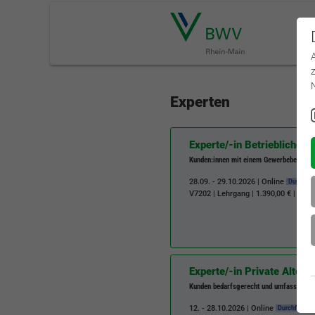
Experten
Experte/-in Betriebliche 
Kunden:innen mit einem Gewerbebetrieb
28.09. - 29.10.2026 | Online
Durchfüh
V7202
| Lehrgang | 1.390,00 € | Bil
Experte/-in Private Alter
Kunden bedarfsgerecht und umfassend fü
12. - 28.10.2026 | Online
Durchführun