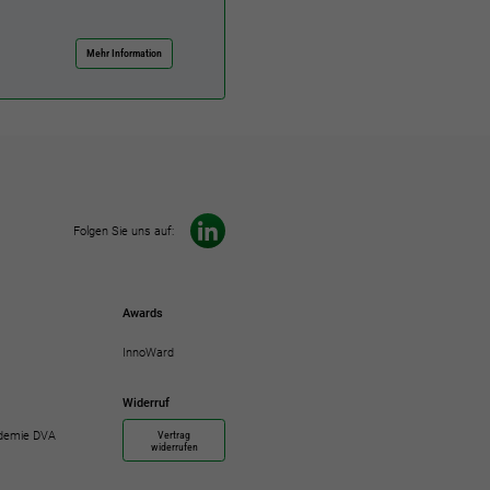
Mehr Information
Folgen Sie uns auf:
Awards
InnoWard
Widerruf
Vertrag
demie DVA
widerrufen