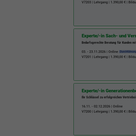
V7203
| Lehrgang | 1.390,00 € | Bil
Experte/-in Sach- und V
Bedarfsgerechte Beratung für Kunden mi
03. - 23.11.2026 | Online
Durchführun
V7201
| Lehrgang | 1.390,00 € | Bil
Experte/-in Generationenb
Ihr Schlüssel zu erfolgreichen Vertriebs
16.11. - 02.12.2026 | Online
V7200
| Lehrgang | 1.390,00 € | Bil