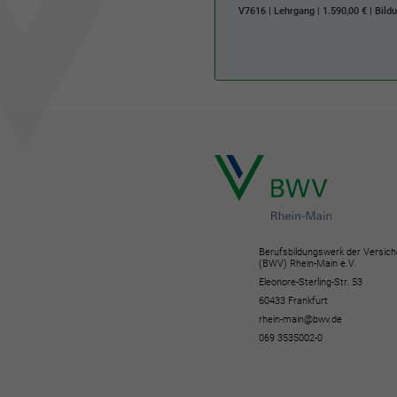
V7616
| Lehrgang | 1.590,00 € | Bil
Berufsbildungswerk der Versich
(BWV) Rhein-Main e.V.
Eleonore-Sterling-Str. 53
60433 Frankfurt
rhein-main@bwv.de
069 3535002-0