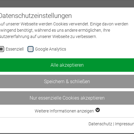
Datenschutzeinstellungen
Über uns
L
Auf unserer Webseite werden Cookies verwendet. Einige davon werden
zwingend benötigt, während es uns andere ermöglichen, Ihre
Nutzererfahrung auf unserer Webseite zu verbessern.
Essenziell
Google Analytics
Altersversorgung (DVA)
Alle akzeptieren
 im Themenbereich bAV kompetent beraten
rungsgarantie
Speichern & schließen
dungszeit
36h
Nur essenzielle Cookies akzeptieren
Weitere Informationen anzeigen
Essenziell
svorsorge (DVA)
Essenzielle Cookies werden für grundlegende Funktionen der Webseite
r die Alterssicherung beraten
Datenschutz
|
Impressu
benötigt. Dadurch ist gewährleistet, dass die Webseite einwandfrei
gsgarantie