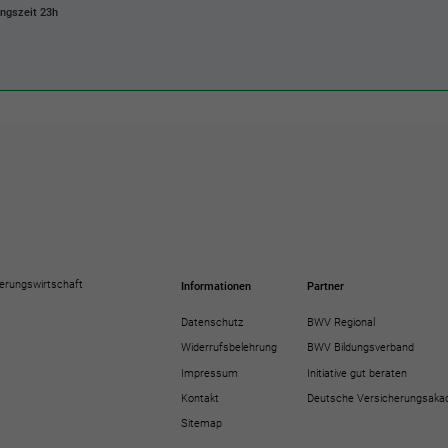
dungszeit
23h
erungswirtschaft
Informationen
Partner
Datenschutz
BWV Regional
Widerrufsbelehrung
BWV Bildungsverband
Impressum
Initiative gut beraten
Kontakt
Deutsche Versicherungsaka
Sitemap