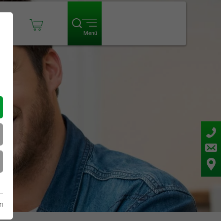
ogin
Menü
m