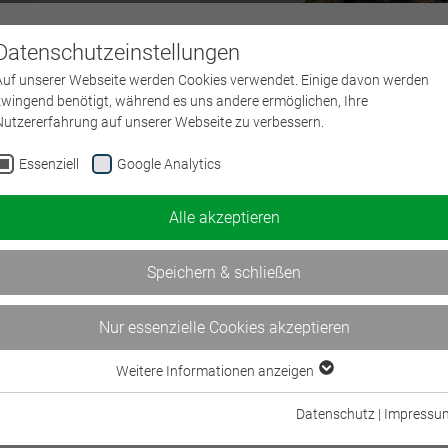
Datenschutzeinstellungen
Über uns
L
Auf unserer Webseite werden Cookies verwendet. Einige davon werden
zwingend benötigt, während es uns andere ermöglichen, Ihre
Nutzererfahrung auf unserer Webseite zu verbessern.
Essenziell
Google Analytics
Alle akzeptieren
Speichern & schließen
Nur essenzielle Cookies akzeptieren
Weitere Informationen anzeigen
Essenziell
Essenzielle Cookies werden für grundlegende Funktionen der Webseite
Datenschutz
|
Impressu
benötigt. Dadurch ist gewährleistet, dass die Webseite einwandfrei