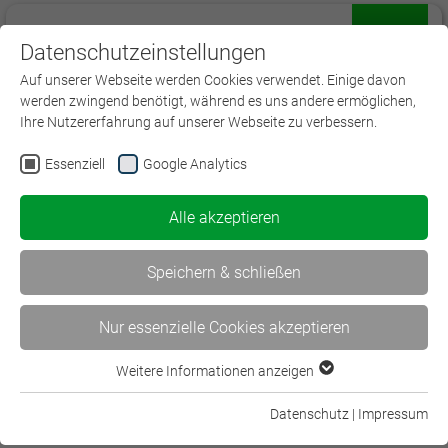
Datenschutzeinstellungen
Menü
Auf unserer Webseite werden Cookies verwendet. Einige davon
werden zwingend benötigt, während es uns andere ermöglichen,
Ihre Nutzererfahrung auf unserer Webseite zu verbessern.
Essenziell
Google Analytics
Seminare und Tagungen in der
Versicherung
Alle akzeptieren
Holen Sie sich frische Impulse für Ihre
Speichern & schließen
Arbeit!
Nur essenzielle Cookies akzeptieren
Die BWV Regional bieten ein umfangreiches
Seminar- und Workshop-Angebot zu aktuellen
Weitere Informationen anzeigen
Essenziell
Versicherungsthemen, aber auch zur Entwicklung
Essenzielle Cookies werden für grundlegende Funktionen der
Datenschutz
|
Impressum
methodischer und sozialer Kompetenzen an.
Webseite benötigt. Dadurch ist gewährleistet, dass die