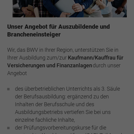
Webseite einwandfrei funktioniert.
Cookie-Informationen anzeigen
Name
cookie_optin
Unser Angebot für Auszubildende und
Anbieter
BWV Rhein-Main
Google Analytics
Brancheneinsteiger
Laufzeit
1 Jahr
Cookie-Informationen anzeigen
Name
_ga
Wir, das BWV in Ihrer Region, unterstützen Sie in
Dieses Cookie wird verwendet, um Ihre
Ihrer Ausbildung zum/zur
Kaufmann/Kauffrau für
Anbieter
Google Analytics
Zweck
Cookie-Einstellungen für diese Website zu
Versicherungen und Finanzanlagen
durch unser
speichern.
Laufzeit
2 Jahre
Angebot
Registriert eine eindeutige ID, die verwendet
Name
SgCookieOptin.lastPreferences
des überbetrieblichen Unterrichts als 3. Säule
Zweck
wird, um statistische Daten dazu, wie der
der Berufsausbildung: ergänzend zu den
Besucher die Website nutzt, zu generieren.
Anbieter
BWV Rhein-Main
Inhalten der Berufsschule und des
Ausbildungsbetriebs vertiefen Sie bei uns
Laufzeit
1 Jahr
Name
_ga_#
einzelne fachliche Inhalte,
der Prüfungsvorbereitungskurse für die
Dieser Wert speichert Ihre Consent-
Anbieter
Google Analytics