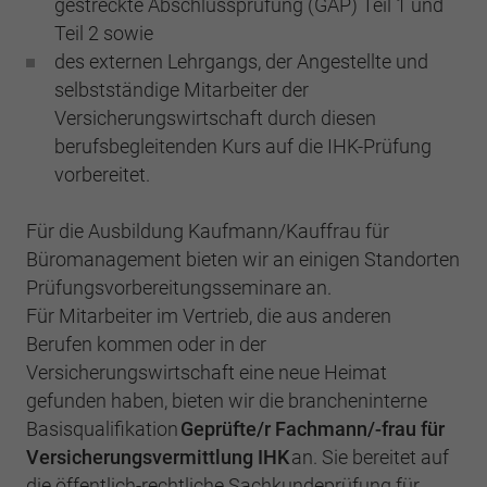
gestreckte Abschlussprüfung (GAP) Teil 1 und
Einstellungen. Unter anderem eine zufällig
generierte ID, für die historische
Teil 2 sowie
Zweck
Laufzeit
2 Jahre
Speicherung Ihrer vorgenommen
des externen Lehrgangs, der Angestellte und
Einstellungen, falls der Webseiten-Betreiber
selbstständige Mitarbeiter der
Sammelt Daten dazu, wie oft ein Benutzer
dies eingestellt hat.
eine Website besucht hat, sowie Daten für
Versicherungswirtschaft durch diesen
Zweck
den ersten und letzten Besuch. Von Google
berufsbegleitenden Kurs auf die IHK-Prüfung
Analytics verwendet.
vorbereitet.
Name
fe_typo3_user
Anbieter
BWV Rhein-Main
Für die Ausbildung Kaufmann/Kauffrau für
Name
_gid
Büromanagement bieten wir an einigen Standorten
Laufzeit
Sitzungsende
Anbieter
Google Analytics
Prüfungsvorbereitungsseminare an.
Für Mitarbeiter im Vertrieb, die aus anderen
Speicherung der Benutzer-ID bei
Zweck
Laufzeit
1 Tag
Berufen kommen oder in der
Anmeldung über den Webseiten-Login .
Versicherungswirtschaft eine neue Heimat
Registriert eine eindeutige ID, die verwendet
gefunden haben, bieten wir die brancheninterne
Zweck
wird, um statistische Daten dazu, wie der
Basisqualifikation
Geprüfte/r Fachmann/-frau für
Besucher die Website nutzt, zu generieren.
Versicherungsvermittlung IHK
an. Sie bereitet auf
die öffentlich-rechtliche Sachkundeprüfung für