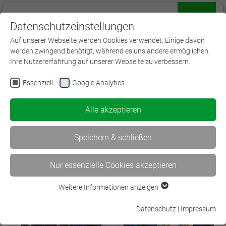
Datenschutzeinstellungen
Menü
Auf unserer Webseite werden Cookies verwendet. Einige davon
werden zwingend benötigt, während es uns andere ermöglichen,
Ihre Nutzererfahrung auf unserer Webseite zu verbessern.
Essenziell
Google Analytics
Einstiegsqualifikationen in die
Versicherung
Alle akzeptieren
Speichern & schließen
Nur essenzielle Cookies akzeptieren
Weitere Informationen anzeigen
Essenziell
Essenzielle Cookies werden für grundlegende Funktionen der
Datenschutz
|
Impressum
Webseite benötigt. Dadurch ist gewährleistet, dass die