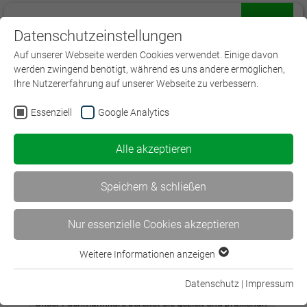
Datenschutzeinstellungen
Menü
Auf unserer Webseite werden Cookies verwendet. Einige davon
werden zwingend benötigt, während es uns andere ermöglichen,
Ihre Nutzererfahrung auf unserer Webseite zu verbessern.
Essenziell
Google Analytics
Alle akzeptieren
Gepr. Fachmann/-Frau für
Versicherungsvermittlung IHK - Frankfurt am
Speichern & schließen
Main
Lehrgang zur Vorbereitung auf die IHK-Sachkundeprüfung -
Nur essenzielle Cookies akzeptieren
§34d GewO im Blended-Learning-Format
Weitere Informationen anzeigen
Essenziell
Essenzielle Cookies werden für grundlegende Funktionen der
Datenschutz
|
Impressum
Konzept
Webseite benötigt. Dadurch ist gewährleistet, dass die
Unser Fachmannkurs bereitet Sie gezielt und praxisnah