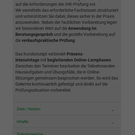
Webseite einwandfrei funktioniert.
auf die Anforderungen der IHK-Prüfung vor.
Wir vermitteln das erforderliche Fachwissen strukturiert
Name
Cookie-Informationen anzeigen
cookie_optin
und unterstützen Sie dabei, dieses sicher in der Praxis
anzuwenden. Neben der fachlichen Vorbereitung legen
Anbieter
BWV Rhein-Main
wir besonderen Wert auf die
Anwendung im
Google Analytics
Beratungsgespräch
und die gezielte Vorbereitung auf
Laufzeit
1 Jahr
die
verkaufspraktische Prüfung
.
Name
Cookie-Informationen anzeigen
_ga
Dieses Cookie wird verwendet, um Ihre
Das Kurskonzept verbindet
Präsenz-
Anbieter
Google Analytics
Zweck
Cookie-Einstellungen für diese Website zu
Intensivtage
mit
begleitenden Online-Lernphasen
.
speichern.
Zwischen den Terminen bearbeiten die Teilnehmenden
Laufzeit
2 Jahre
Hausaufgaben und Übungsfälle, die in Online-
Sitzungen gemeinsam besprochen werden. So wird das
Registriert eine eindeutige ID, die verwendet
Gelernte kontinuierlich gefestigt und direkt auf die
Name
SgCookieOptin.lastPreferences
Zweck
wird, um statistische Daten dazu, wie der
Prüfungssituation vorbereitet.
Besucher die Website nutzt, zu generieren.
Anbieter
BWV Rhein-Main
Ziele / Nutzen
Laufzeit
1 Jahr
Name
_ga_#
Inhalte
Dieser Wert speichert Ihre Consent-
Anbieter
Google Analytics
Einstellungen. Unter anderem eine zufällig
Teilnahmeinfos