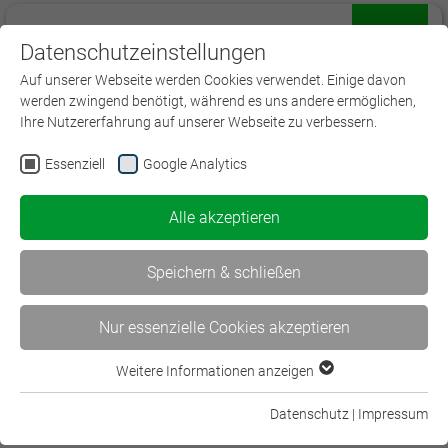
Datenschutzeinstellungen
Menü
Auf unserer Webseite werden Cookies verwendet. Einige davon
werden zwingend benötigt, während es uns andere ermöglichen,
Ihre Nutzererfahrung auf unserer Webseite zu verbessern.
Essenziell
Google Analytics
Newsletter des BWV
Alle akzeptieren
Bildungsverbands
Speichern & schließen
Mit unserem Newsletter informieren wir Sie
Nur essenzielle Cookies akzeptieren
rund um die Themen Aus- und Weiterbildung
der Versicherungswirtschaft. Auch Themen,
Weitere Informationen anzeigen
die bildungspolitisch Relevanz für die Branche
Essenziell
haben, finden Sie hier gebündelt wieder.
Essenzielle Cookies werden für grundlegende Funktionen der
Datenschutz
|
Impressum
Webseite benötigt. Dadurch ist gewährleistet, dass die